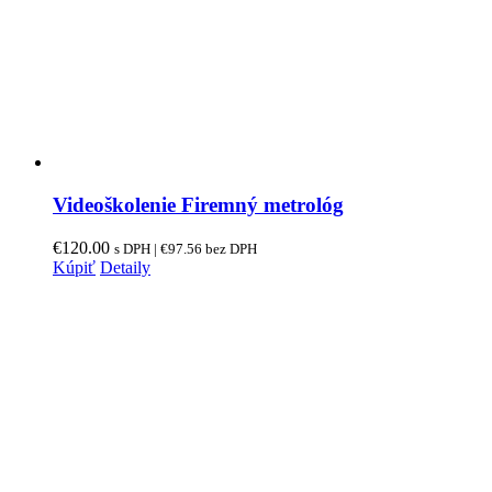
Videoškolenie Firemný metrológ
€
120.00
s DPH |
€
97.56
bez DPH
Kúpiť
Detaily