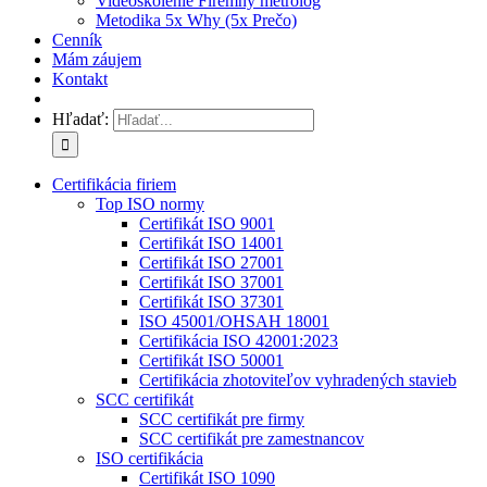
Videoškolenie Firemný metrológ
Metodika 5x Why (5x Prečo)
Cenník
Mám záujem
Kontakt
Hľadať:
Certifikácia firiem
Top ISO normy
Certifikát ISO 9001
Certifikát ISO 14001
Certifikát ISO 27001
Certifikát ISO 37001
Certifikát ISO 37301
ISO 45001/OHSAH 18001
Certifikácia ISO 42001:2023
Certifikát ISO 50001
Certifikácia zhotoviteľov vyhradených stavieb
SCC certifikát
SCC certifikát pre firmy
SCC certifikát pre zamestnancov
ISO certifikácia
Certifikát ISO 1090