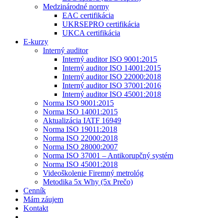
Medzinárodné normy
EAC certifikácia
UKRSEPRO certifikácia
UKCA certifikácia
E-kurzy
Interný auditor
Interný auditor ISO 9001:2015
Interný auditor ISO 14001:2015
Interný auditor ISO 22000:2018
Interný auditor ISO 37001:2016
Interný auditor ISO 45001:2018
Norma ISO 9001:2015
Norma ISO 14001:2015
Aktualizácia IATF 16949
Norma ISO 19011:2018
Norma ISO 22000:2018
Norma ISO 28000:2007
Norma ISO 37001 – Antikorupčný systém
Norma ISO 45001:2018
Videoškolenie Firemný metrológ
Metodika 5x Why (5x Prečo)
Cenník
Mám záujem
Kontakt