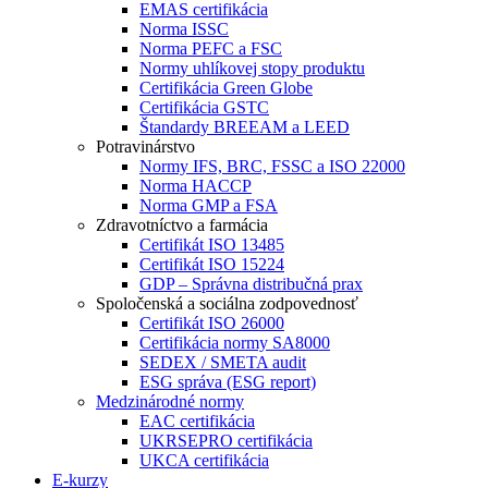
EMAS certifikácia
Norma ISSC
Norma PEFC a FSC
Normy uhlíkovej stopy produktu
Certifikácia Green Globe
Certifikácia GSTC
Štandardy BREEAM a LEED
Potravinárstvo
Normy IFS, BRC, FSSC a ISO 22000
Norma HACCP
Norma GMP a FSA
Zdravotníctvo a farmácia
Certifikát ISO 13485
Certifikát ISO 15224
GDP – Správna distribučná prax
Spoločenská a sociálna zodpovednosť
Certifikát ISO 26000
Certifikácia normy SA8000
SEDEX / SMETA audit
ESG správa (ESG report)
Medzinárodné normy
EAC certifikácia
UKRSEPRO certifikácia
UKCA certifikácia
E-kurzy