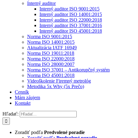
Interný auditor
Interný auditor ISO 9001:2015
Interný auditor ISO 14001:2015
Interný auditor ISO 22000:2018
Interný auditor ISO 37001:2016
Interný auditor ISO 45001:2018
Norma ISO 9001:2015
Norma ISO 14001:2015
Aktualizácia IATF 16949
Norma ISO 19011:2018
Norma ISO 22000:2018
Norma ISO 28000:2007
Norma ISO 37001 – Antikorupčný systém
Norma ISO 45001:2018
Videoškolenie Firemný metrológ
Metodika 5x Why (5x Prečo)
Cenník
Mám záujem
Kontakt
Hľadať:
Zoradiť podľa
Predvolené poradie
Zoradiť podľa
Predvolené poradie