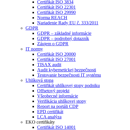
Certifikát ISO 3834
Certifikát ISO 22301
Certifikát ISO 29990
Norma REACH
Nariadenie Rady EU č. 333/2011
GDPR
GDPR – základné informácie
GDPR – podrobný dotazník
Záujem o GDPR
IT normy
Certifikát ISO 20000
Certifikát ISO 27001
TISAX audit
Audit kybernetickej bezpečnosti
Testovanie bezpečnosti IT systému
Uhlíková stopa
Certifikát uhlíkovej stopy podniku
Offsetový projekt
Všeobecné informácie
Verifikácia uhlíkovej stopy
Report na portáli CDP
EPD certifikát
LCA analýza
EKO certifikáty
Certifikát ISO 14001