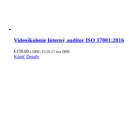
Videoškolenie Interný audítor ISO 37001:2016
€
159.00
s DPH |
€
129.27
bez DPH
Kúpiť
Detaily