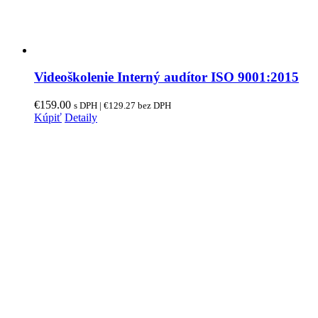
Videoškolenie Interný audítor ISO 9001:2015
€
159.00
s DPH |
€
129.27
bez DPH
Kúpiť
Detaily