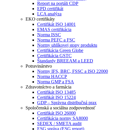
Report na portáli CDP
EPD certifikát
LCA analýza
EKO certifikáty
Certifikát ISO 14001
EMAS certifikácia
Norma ISSC
Norma PEFC a FSC
Normy uhlíkovej stopy produktu
Certifikácia Green Globe
Certifikácia GSTC
Štandardy BREEAM a LEED
Potravinárstvo
Normy IFS, BRC, FSSC a ISO 22000
Norma HACCP
Norma GMP a FSA
Zdravotníctvo a farmácia
Certifikát ISO 13485
Certifikát ISO 15224
GDP – Správna distribučná prax
Spoločenská a sociálna zodpovednosť
Certifikát ISO 26000
Certifikácia normy SA8000
SEDEX / SMETA audit
ESG správa (ESG report)