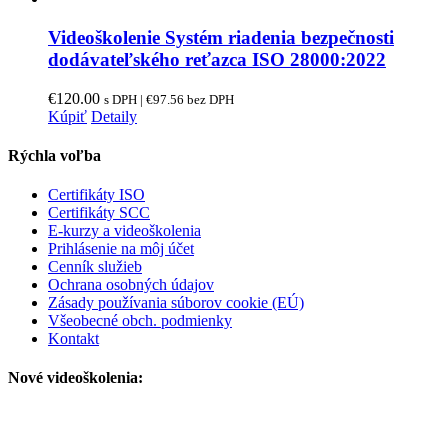
Videoškolenie Systém riadenia bezpečnosti
dodávateľského reťazca ISO 28000:2022
€
120.00
s DPH |
€
97.56
bez DPH
Kúpiť
Detaily
Rýchla voľba
Certifikáty ISO
Certifikáty SCC
E-kurzy a videoškolenia
Prihlásenie na môj účet
Cenník služieb
Ochrana osobných údajov
Zásady používania súborov cookie (EÚ)
Všeobecné obch. podmienky
Kontakt
Nové videoškolenia: