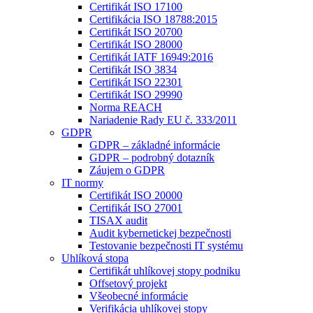
Certifikát ISO 17100
Certifikácia ISO 18788:2015
Certifikát ISO 20700
Certifikát ISO 28000
Certifikát IATF 16949:2016
Certifikát ISO 3834
Certifikát ISO 22301
Certifikát ISO 29990
Norma REACH
Nariadenie Rady EU č. 333/2011
GDPR
GDPR – základné informácie
GDPR – podrobný dotazník
Záujem o GDPR
IT normy
Certifikát ISO 20000
Certifikát ISO 27001
TISAX audit
Audit kybernetickej bezpečnosti
Testovanie bezpečnosti IT systému
Uhlíková stopa
Certifikát uhlíkovej stopy podniku
Offsetový projekt
Všeobecné informácie
Verifikácia uhlíkovej stopy