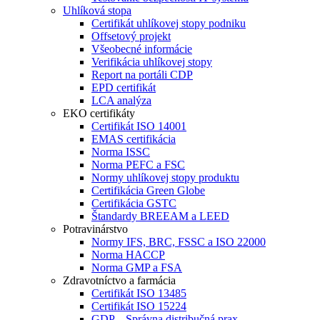
Uhlíková stopa
Certifikát uhlíkovej stopy podniku
Offsetový projekt
Všeobecné informácie
Verifikácia uhlíkovej stopy
Report na portáli CDP
EPD certifikát
LCA analýza
EKO certifikáty
Certifikát ISO 14001
EMAS certifikácia
Norma ISSC
Norma PEFC a FSC
Normy uhlíkovej stopy produktu
Certifikácia Green Globe
Certifikácia GSTC
Štandardy BREEAM a LEED
Potravinárstvo
Normy IFS, BRC, FSSC a ISO 22000
Norma HACCP
Norma GMP a FSA
Zdravotníctvo a farmácia
Certifikát ISO 13485
Certifikát ISO 15224
GDP – Správna distribučná prax