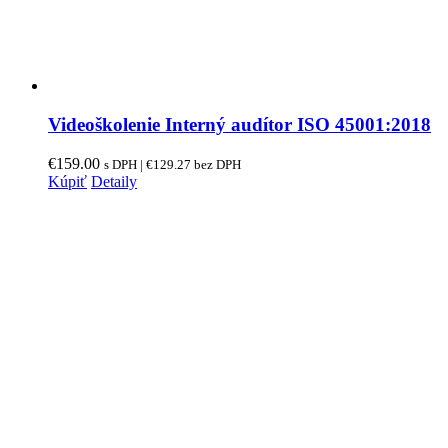
Videoškolenie Interný audítor ISO 45001:2018
€
159.00
s DPH |
€
129.27
bez DPH
Kúpiť
Detaily