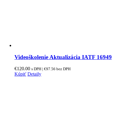
Videoškolenie Aktualizácia IATF 16949
€
120.00
s DPH |
€
97.56
bez DPH
Kúpiť
Detaily