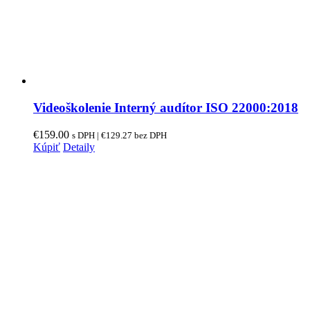
Videoškolenie Interný audítor ISO 22000:2018
€
159.00
s DPH |
€
129.27
bez DPH
Kúpiť
Detaily