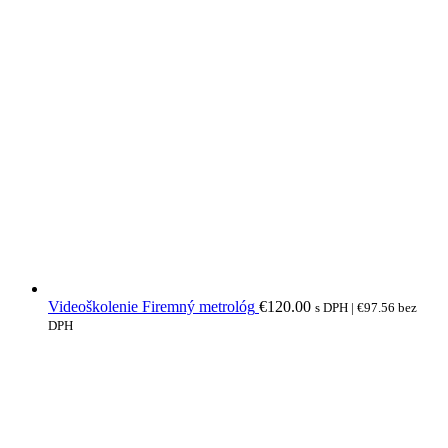
Videoškolenie Firemný metrológ
€
120.00
s DPH |
€
97.56
bez
DPH