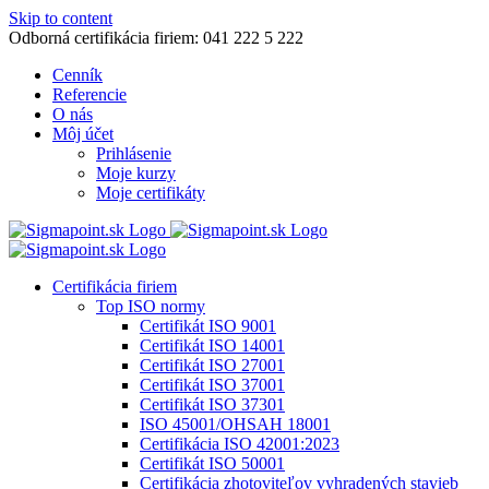
Skip to content
Odborná certifikácia firiem: 041 222 5 222
Cenník
Referencie
O nás
Môj účet
Prihlásenie
Moje kurzy
Moje certifikáty
Certifikácia firiem
Top ISO normy
Certifikát ISO 9001
Certifikát ISO 14001
Certifikát ISO 27001
Certifikát ISO 37001
Certifikát ISO 37301
ISO 45001/OHSAH 18001
Certifikácia ISO 42001:2023
Certifikát ISO 50001
Certifikácia zhotoviteľov vyhradených stavieb