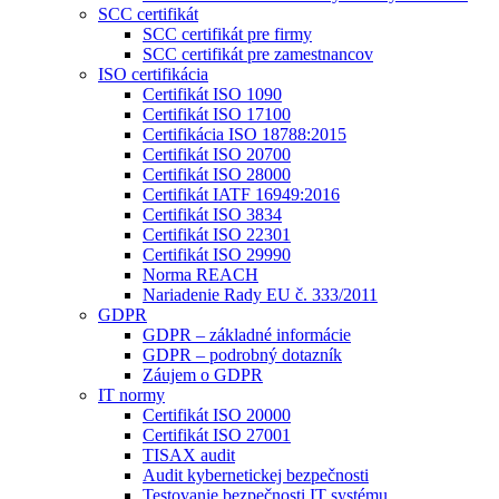
SCC certifikát
SCC certifikát pre firmy
SCC certifikát pre zamestnancov
ISO certifikácia
Certifikát ISO 1090
Certifikát ISO 17100
Certifikácia ISO 18788:2015
Certifikát ISO 20700
Certifikát ISO 28000
Certifikát IATF 16949:2016
Certifikát ISO 3834
Certifikát ISO 22301
Certifikát ISO 29990
Norma REACH
Nariadenie Rady EU č. 333/2011
GDPR
GDPR – základné informácie
GDPR – podrobný dotazník
Záujem o GDPR
IT normy
Certifikát ISO 20000
Certifikát ISO 27001
TISAX audit
Audit kybernetickej bezpečnosti
Testovanie bezpečnosti IT systému