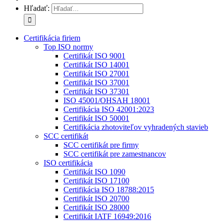
Hľadať:
Certifikácia firiem
Top ISO normy
Certifikát ISO 9001
Certifikát ISO 14001
Certifikát ISO 27001
Certifikát ISO 37001
Certifikát ISO 37301
ISO 45001/OHSAH 18001
Certifikácia ISO 42001:2023
Certifikát ISO 50001
Certifikácia zhotoviteľov vyhradených stavieb
SCC certifikát
SCC certifikát pre firmy
SCC certifikát pre zamestnancov
ISO certifikácia
Certifikát ISO 1090
Certifikát ISO 17100
Certifikácia ISO 18788:2015
Certifikát ISO 20700
Certifikát ISO 28000
Certifikát IATF 16949:2016