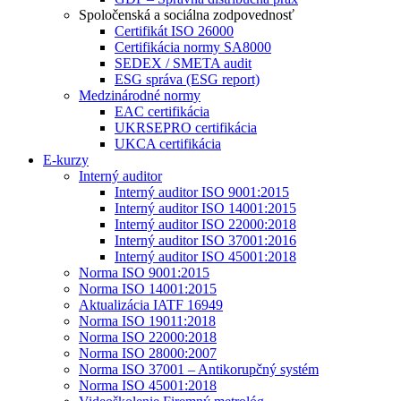
Spoločenská a sociálna zodpovednosť
Certifikát ISO 26000
Certifikácia normy SA8000
SEDEX / SMETA audit
ESG správa (ESG report)
Medzinárodné normy
EAC certifikácia
UKRSEPRO certifikácia
UKCA certifikácia
E-kurzy
Interný auditor
Interný auditor ISO 9001:2015
Interný auditor ISO 14001:2015
Interný auditor ISO 22000:2018
Interný auditor ISO 37001:2016
Interný auditor ISO 45001:2018
Norma ISO 9001:2015
Norma ISO 14001:2015
Aktualizácia IATF 16949
Norma ISO 19011:2018
Norma ISO 22000:2018
Norma ISO 28000:2007
Norma ISO 37001 – Antikorupčný systém
Norma ISO 45001:2018