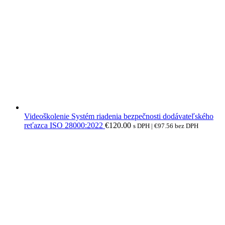
Videoškolenie Systém riadenia bezpečnosti dodávateľského
reťazca ISO 28000:2022
€
120.00
s DPH |
€
97.56
bez DPH