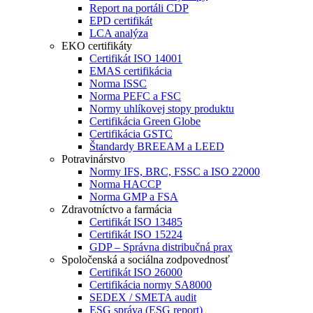
Report na portáli CDP
EPD certifikát
LCA analýza
EKO certifikáty
Certifikát ISO 14001
EMAS certifikácia
Norma ISSC
Norma PEFC a FSC
Normy uhlíkovej stopy produktu
Certifikácia Green Globe
Certifikácia GSTC
Štandardy BREEAM a LEED
Potravinárstvo
Normy IFS, BRC, FSSC a ISO 22000
Norma HACCP
Norma GMP a FSA
Zdravotníctvo a farmácia
Certifikát ISO 13485
Certifikát ISO 15224
GDP – Správna distribučná prax
Spoločenská a sociálna zodpovednosť
Certifikát ISO 26000
Certifikácia normy SA8000
SEDEX / SMETA audit
ESG správa (ESG report)