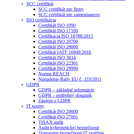
SCC certifikát
SCC certifikát pre firmy
SCC certifikát pre zamestnancov
ISO certifikácia
Certifikát ISO 1090
Certifikát ISO 17100
Certifikácia ISO 18788:2015
Certifikát ISO 20700
Certifikát ISO 28000
Certifikát IATF 16949:2016
Certifikát ISO 3834
Certifikát ISO 22301
Certifikát ISO 29990
Norma REACH
Nariadenie Rady EU č. 333/2011
GDPR
GDPR – základné informácie
GDPR – podrobný dotazník
Záujem o GDPR
IT normy
Certifikát ISO 20000
Certifikát ISO 27001
TISAX audit
Audit kybernetickej bezpečnosti
Testovanie bezpečnosti IT systému