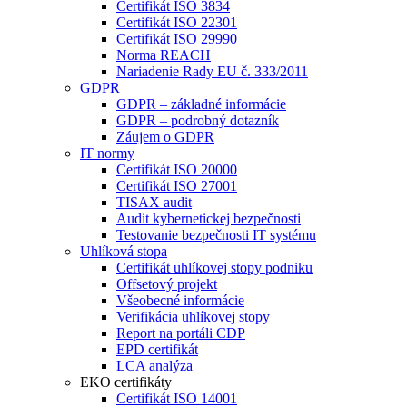
Certifikát ISO 3834
Certifikát ISO 22301
Certifikát ISO 29990
Norma REACH
Nariadenie Rady EU č. 333/2011
GDPR
GDPR – základné informácie
GDPR – podrobný dotazník
Záujem o GDPR
IT normy
Certifikát ISO 20000
Certifikát ISO 27001
TISAX audit
Audit kybernetickej bezpečnosti
Testovanie bezpečnosti IT systému
Uhlíková stopa
Certifikát uhlíkovej stopy podniku
Offsetový projekt
Všeobecné informácie
Verifikácia uhlíkovej stopy
Report na portáli CDP
EPD certifikát
LCA analýza
EKO certifikáty
Certifikát ISO 14001