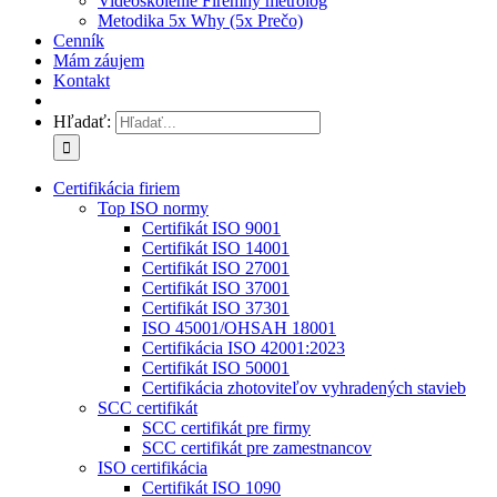
Videoškolenie Firemný metrológ
Metodika 5x Why (5x Prečo)
Cenník
Mám záujem
Kontakt
Hľadať:
Certifikácia firiem
Top ISO normy
Certifikát ISO 9001
Certifikát ISO 14001
Certifikát ISO 27001
Certifikát ISO 37001
Certifikát ISO 37301
ISO 45001/OHSAH 18001
Certifikácia ISO 42001:2023
Certifikát ISO 50001
Certifikácia zhotoviteľov vyhradených stavieb
SCC certifikát
SCC certifikát pre firmy
SCC certifikát pre zamestnancov
ISO certifikácia
Certifikát ISO 1090