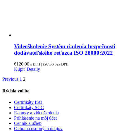
Videoškolenie Systém riadenia bezpečnosti
dodávateľského reťazca ISO 28000:2022
€
120.00
s DPH |
€
97.56
bez DPH
Kúpiť
Detaily
Previous
1
2
Rýchla voľba
Certifikáty ISO
Certifikáty SCC
E-kurzy a videoškolenia
Prihlásenie na môj účet
Cenník služieb
Ochrana osobných údajov