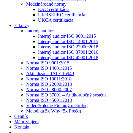
Medzinárodné normy
EAC certifikácia
UKRSEPRO certifikácia
UKCA certifikácia
E-kurzy
Interný auditor
Interný auditor ISO 9001:2015
Interný auditor ISO 14001:2015
Interný auditor ISO 22000:2018
Interný auditor ISO 37001:2016
Interný auditor ISO 45001:2018
Norma ISO 9001:2015
Norma ISO 14001:2015
Aktualizácia IATF 16949
Norma ISO 19011:2018
Norma ISO 22000:2018
Norma ISO 28000:2007
Norma ISO 37001 – Antikorupčný systém
Norma ISO 45001:2018
Videoškolenie Firemný metrológ
Metodika 5x Why (5x Prečo)
Cenník
Mám záujem
Kontakt