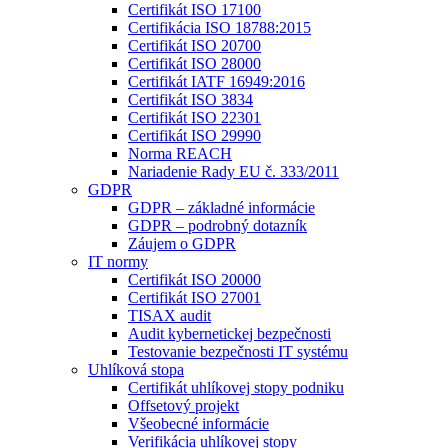
Certifikát ISO 17100
Certifikácia ISO 18788:2015
Certifikát ISO 20700
Certifikát ISO 28000
Certifikát IATF 16949:2016
Certifikát ISO 3834
Certifikát ISO 22301
Certifikát ISO 29990
Norma REACH
Nariadenie Rady EU č. 333/2011
GDPR
GDPR – základné informácie
GDPR – podrobný dotazník
Záujem o GDPR
IT normy
Certifikát ISO 20000
Certifikát ISO 27001
TISAX audit
Audit kybernetickej bezpečnosti
Testovanie bezpečnosti IT systému
Uhlíková stopa
Certifikát uhlíkovej stopy podniku
Offsetový projekt
Všeobecné informácie
Verifikácia uhlíkovej stopy