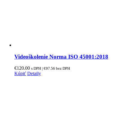
Videoškolenie Norma ISO 45001:2018
€
120.00
s DPH |
€
97.56
bez DPH
Kúpiť
Detaily