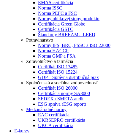
EMAS certifikácia
Norma ISSC
Norma PEFC a FSC
Normy uhlíkovej stopy produktu
Certifikácia Green Globe
Certifikácia GSTC
Štandardy BREEAM a LEED
Potravinárstvo
Normy IFS, BRC, FSSC a ISO 22000
Norma HACCP
Norma GMP a FSA
Zdravotníctvo a farmácia
Certifikát ISO 13485
Certifikát ISO 15224
GDP – Správna distribučná prax
Spoločenská a sociálna zodpovednosť
Certifikát ISO 26000
Certifikácia normy SA8000
SEDEX / SMETA audit
ESG správa (ESG report)
Medzinárodné normy
EAC certifikácia
UKRSEPRO certifikácia
UKCA certifikácia
E-kurzy