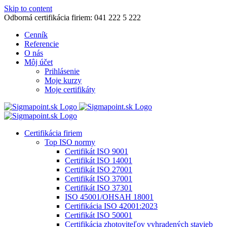
Skip to content
Odborná certifikácia firiem: 041 222 5 222
Cenník
Referencie
O nás
Môj účet
Prihlásenie
Moje kurzy
Moje certifikáty
Certifikácia firiem
Top ISO normy
Certifikát ISO 9001
Certifikát ISO 14001
Certifikát ISO 27001
Certifikát ISO 37001
Certifikát ISO 37301
ISO 45001/OHSAH 18001
Certifikácia ISO 42001:2023
Certifikát ISO 50001
Certifikácia zhotoviteľov vyhradených stavieb