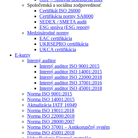
Spoločenská a sociálna zodpovednosť
Certifikát ISO 26000
Certifikácia normy SA8000
SEDEX / SMETA audit
ESG správa (ESG report)
Medzinárodné normy
EAC certifikácia
UKRSEPRO certifikácia
UKCA certifikácia
E-kurzy
Interný auditor
Interný auditor ISO 9001:2015
Interný auditor ISO 14001:2015
Interný auditor ISO 22000:2018
Interný auditor ISO 37001:2016
Interný auditor ISO 45001:2018
Norma ISO 9001:2015
Norma ISO 14001:2015
Aktualizácia IATF 16949
Norma ISO 19011:2018
Norma ISO 22000:2018
Norma ISO 28000:2007
Norma ISO 37001 – Antikorupčný systém
Norma ISO 45001:2018