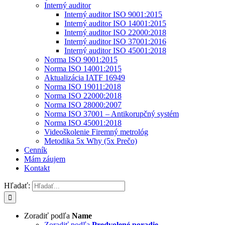
Interný auditor
Interný auditor ISO 9001:2015
Interný auditor ISO 14001:2015
Interný auditor ISO 22000:2018
Interný auditor ISO 37001:2016
Interný auditor ISO 45001:2018
Norma ISO 9001:2015
Norma ISO 14001:2015
Aktualizácia IATF 16949
Norma ISO 19011:2018
Norma ISO 22000:2018
Norma ISO 28000:2007
Norma ISO 37001 – Antikorupčný systém
Norma ISO 45001:2018
Videoškolenie Firemný metrológ
Metodika 5x Why (5x Prečo)
Cenník
Mám záujem
Kontakt
Hľadať:
Zoradiť podľa
Name
Zoradiť podľa
Predvolené poradie