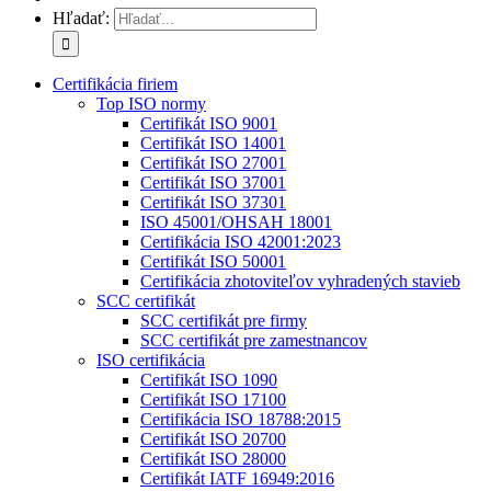
Hľadať:
Certifikácia firiem
Top ISO normy
Certifikát ISO 9001
Certifikát ISO 14001
Certifikát ISO 27001
Certifikát ISO 37001
Certifikát ISO 37301
ISO 45001/OHSAH 18001
Certifikácia ISO 42001:2023
Certifikát ISO 50001
Certifikácia zhotoviteľov vyhradených stavieb
SCC certifikát
SCC certifikát pre firmy
SCC certifikát pre zamestnancov
ISO certifikácia
Certifikát ISO 1090
Certifikát ISO 17100
Certifikácia ISO 18788:2015
Certifikát ISO 20700
Certifikát ISO 28000
Certifikát IATF 16949:2016