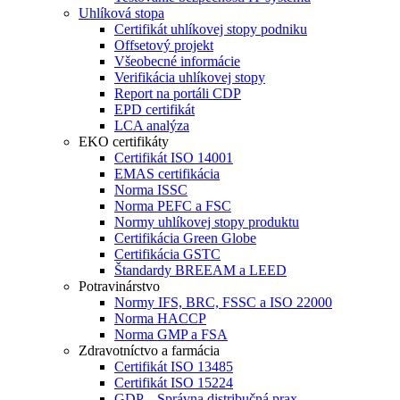
Uhlíková stopa
Certifikát uhlíkovej stopy podniku
Offsetový projekt
Všeobecné informácie
Verifikácia uhlíkovej stopy
Report na portáli CDP
EPD certifikát
LCA analýza
EKO certifikáty
Certifikát ISO 14001
EMAS certifikácia
Norma ISSC
Norma PEFC a FSC
Normy uhlíkovej stopy produktu
Certifikácia Green Globe
Certifikácia GSTC
Štandardy BREEAM a LEED
Potravinárstvo
Normy IFS, BRC, FSSC a ISO 22000
Norma HACCP
Norma GMP a FSA
Zdravotníctvo a farmácia
Certifikát ISO 13485
Certifikát ISO 15224
GDP – Správna distribučná prax