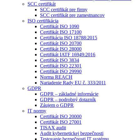
SCC certifikát
SCC certifikát pre firmy
SCC certifikát pre zamestnancov
ISO certifikácia
Certifikát ISO 1090
Certifikát ISO 17100
Certifikácia ISO 18788:2015
Certifikát ISO 20700
Certifikát ISO 28000
Certifikát IATF 16949:2016
Certifikát ISO 3834
Certifikát ISO 22301
Certifikát ISO 29990
Norma REACH
Nariadenie Rady EU č. 333/2011
GDPR
GDPR – základné informácie
GDPR – podrobný dotazník
Záujem o GDPR
IT normy
Certifikát ISO 20000
Certifikát ISO 27001
TISAX audit
Audit kybernetickej bezpečnosti
Testovanie bezpečnosti IT systému