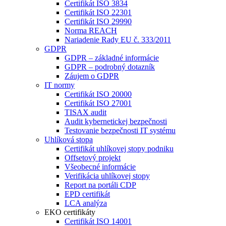
Certifikát ISO 3834
Certifikát ISO 22301
Certifikát ISO 29990
Norma REACH
Nariadenie Rady EU č. 333/2011
GDPR
GDPR – základné informácie
GDPR – podrobný dotazník
Záujem o GDPR
IT normy
Certifikát ISO 20000
Certifikát ISO 27001
TISAX audit
Audit kybernetickej bezpečnosti
Testovanie bezpečnosti IT systému
Uhlíková stopa
Certifikát uhlíkovej stopy podniku
Offsetový projekt
Všeobecné informácie
Verifikácia uhlíkovej stopy
Report na portáli CDP
EPD certifikát
LCA analýza
EKO certifikáty
Certifikát ISO 14001