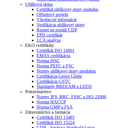
Uhlíková stopa
Certifikát uhlíkovej stopy podniku
Offsetový projekt
Všeobecné informácie
Verifikácia uhlíkovej stopy
Report na portáli CDP
EPD certifikát
LCA analýza
EKO certifikáty
Certifikát ISO 14001
EMAS certifikácia
Norma ISSC
Norma PEFC a FSC
Normy uhlíkovej stopy produktu
Certifikácia Green Globe
Certifikácia GSTC
Štandardy BREEAM a LEED
Potravinárstvo
Normy IFS, BRC, FSSC a ISO 22000
Norma HACCP
Norma GMP a FSA
Zdravotníctvo a farmácia
Certifikát ISO 13485
Certifikát ISO 15224
GDP – Správna distribučná prax