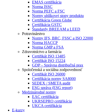
EMAS certifikácia
Norma ISSC
Norma PEFC a FSC
Normy uhlíkovej stopy produktu
Certifikácia Green Globe
Certifikácia GSTC
Štandardy BREEAM a LEED
Potravinárstvo
Normy IFS, BRC, FSSC a ISO 22000
Norma HACCP
Norma GMP a FSA
Zdravotníctvo a farmácia
Certifikát ISO 13485
Certifikát ISO 15224
GDP – Správna distribučná prax
Spoločenská a sociálna zodpovednosť
Certifikát ISO 26000
Certifikácia normy SA8000
SEDEX / SMETA audit
ESG správa (ESG report)
Medzinárodné normy
EAC certifikácia
UKRSEPRO certifikácia
UKCA certifikácia
E-kurzy