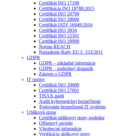
Certifikát ISO 17100
Certifikácia ISO 18788:2015
Certifikát ISO 20700
Certifikát ISO 28000
Certifikát IATF 16949:2016
Certifikát ISO 3834
Certifikát ISO 22301
Certifikát ISO 29990
Norma REACH
Nariadenie Rady EU č. 333/2011
GDPR
GDPR – základné informácie
GDPR – podrobný dotazník
Záujem o GDPR
IT normy
Certifikát ISO 20000
Certifikát ISO 27001
TISAX audit
Audit kybernetickej bezpečnosti
Testovanie bezpečnosti IT systému
Uhlíková stopa
Certifikát uhlíkovej stopy podniku
Offsetový projekt
Všeobecné informácie
Verifikácia uhlíkovej stopy