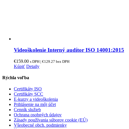
Videoškolenie Interný audítor ISO 14001:2015
€
159.00
s DPH |
€
129.27
bez DPH
Kúpiť
Detaily
Rýchla voľba
Certifikáty ISO
Certifikáty SCC
E-kurzy a videoškolenia
Prihlásenie na môj účet
Cenník služieb
Ochrana osobných údajov
Zásady používania súborov cookie (EÚ)
Všeobecné obch. podmienky