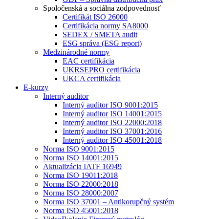
Spoločenská a sociálna zodpovednosť
Certifikát ISO 26000
Certifikácia normy SA8000
SEDEX / SMETA audit
ESG správa (ESG report)
Medzinárodné normy
EAC certifikácia
UKRSEPRO certifikácia
UKCA certifikácia
E-kurzy
Interný auditor
Interný auditor ISO 9001:2015
Interný auditor ISO 14001:2015
Interný auditor ISO 22000:2018
Interný auditor ISO 37001:2016
Interný auditor ISO 45001:2018
Norma ISO 9001:2015
Norma ISO 14001:2015
Aktualizácia IATF 16949
Norma ISO 19011:2018
Norma ISO 22000:2018
Norma ISO 28000:2007
Norma ISO 37001 – Antikorupčný systém
Norma ISO 45001:2018