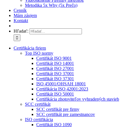
Videoškolenie Firemný metrológ
Metodika 5x Why (5x Prečo)
Cenník
Mám záujem
Kontakt
Hľadať:
Certifikácia firiem
Top ISO normy
Certifikát ISO 9001
Certifikát ISO 14001
Certifikát ISO 27001
Certifikát ISO 37001
Certifikát ISO 37301
ISO 45001/OHSAH 18001
Certifikácia ISO 42001:2023
Certifikát ISO 50001
Certifikácia zhotoviteľov vyhradených stavieb
SCC certifikát
SCC certifikát pre firmy
SCC certifikát pre zamestnancov
ISO certifikácia
Certifikát ISO 1090