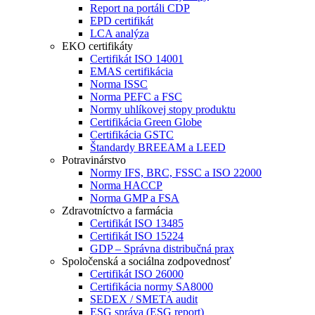
Report na portáli CDP
EPD certifikát
LCA analýza
EKO certifikáty
Certifikát ISO 14001
EMAS certifikácia
Norma ISSC
Norma PEFC a FSC
Normy uhlíkovej stopy produktu
Certifikácia Green Globe
Certifikácia GSTC
Štandardy BREEAM a LEED
Potravinárstvo
Normy IFS, BRC, FSSC a ISO 22000
Norma HACCP
Norma GMP a FSA
Zdravotníctvo a farmácia
Certifikát ISO 13485
Certifikát ISO 15224
GDP – Správna distribučná prax
Spoločenská a sociálna zodpovednosť
Certifikát ISO 26000
Certifikácia normy SA8000
SEDEX / SMETA audit
ESG správa (ESG report)