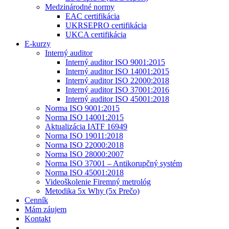
Medzinárodné normy
EAC certifikácia
UKRSEPRO certifikácia
UKCA certifikácia
E-kurzy
Interný auditor
Interný auditor ISO 9001:2015
Interný auditor ISO 14001:2015
Interný auditor ISO 22000:2018
Interný auditor ISO 37001:2016
Interný auditor ISO 45001:2018
Norma ISO 9001:2015
Norma ISO 14001:2015
Aktualizácia IATF 16949
Norma ISO 19011:2018
Norma ISO 22000:2018
Norma ISO 28000:2007
Norma ISO 37001 – Antikorupčný systém
Norma ISO 45001:2018
Videoškolenie Firemný metrológ
Metodika 5x Why (5x Prečo)
Cenník
Mám záujem
Kontakt