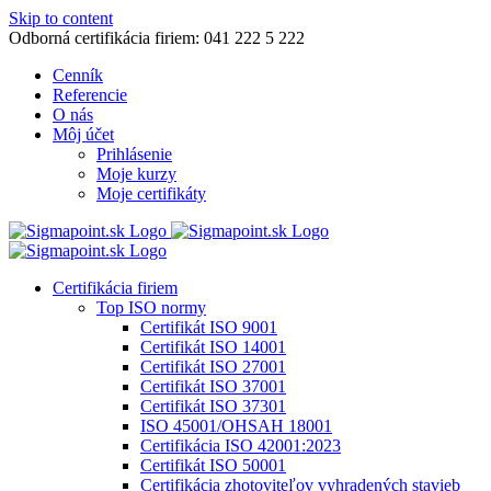
Skip to content
Odborná certifikácia firiem: 041 222 5 222
Cenník
Referencie
O nás
Môj účet
Prihlásenie
Moje kurzy
Moje certifikáty
Certifikácia firiem
Top ISO normy
Certifikát ISO 9001
Certifikát ISO 14001
Certifikát ISO 27001
Certifikát ISO 37001
Certifikát ISO 37301
ISO 45001/OHSAH 18001
Certifikácia ISO 42001:2023
Certifikát ISO 50001
Certifikácia zhotoviteľov vyhradených stavieb