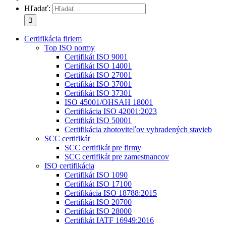
Hľadať:
Certifikácia firiem
Top ISO normy
Certifikát ISO 9001
Certifikát ISO 14001
Certifikát ISO 27001
Certifikát ISO 37001
Certifikát ISO 37301
ISO 45001/OHSAH 18001
Certifikácia ISO 42001:2023
Certifikát ISO 50001
Certifikácia zhotoviteľov vyhradených stavieb
SCC certifikát
SCC certifikát pre firmy
SCC certifikát pre zamestnancov
ISO certifikácia
Certifikát ISO 1090
Certifikát ISO 17100
Certifikácia ISO 18788:2015
Certifikát ISO 20700
Certifikát ISO 28000
Certifikát IATF 16949:2016