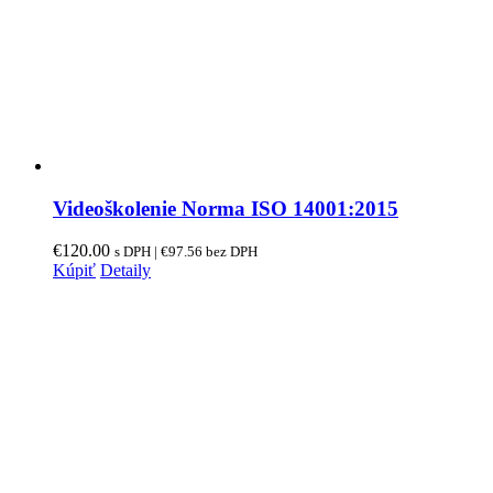
Videoškolenie Norma ISO 14001:2015
€
120.00
s DPH |
€
97.56
bez DPH
Kúpiť
Detaily