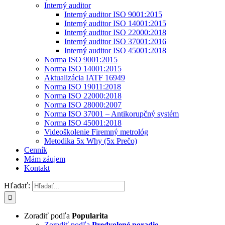
Interný auditor
Interný auditor ISO 9001:2015
Interný auditor ISO 14001:2015
Interný auditor ISO 22000:2018
Interný auditor ISO 37001:2016
Interný auditor ISO 45001:2018
Norma ISO 9001:2015
Norma ISO 14001:2015
Aktualizácia IATF 16949
Norma ISO 19011:2018
Norma ISO 22000:2018
Norma ISO 28000:2007
Norma ISO 37001 – Antikorupčný systém
Norma ISO 45001:2018
Videoškolenie Firemný metrológ
Metodika 5x Why (5x Prečo)
Cenník
Mám záujem
Kontakt
Hľadať:
Zoradiť podľa
Popularita
Zoradiť podľa
Predvolené poradie