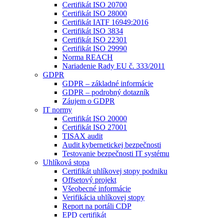
Certifikát ISO 20700
Certifikát ISO 28000
Certifikát IATF 16949:2016
Certifikát ISO 3834
Certifikát ISO 22301
Certifikát ISO 29990
Norma REACH
Nariadenie Rady EU č. 333/2011
GDPR
GDPR – základné informácie
GDPR – podrobný dotazník
Záujem o GDPR
IT normy
Certifikát ISO 20000
Certifikát ISO 27001
TISAX audit
Audit kybernetickej bezpečnosti
Testovanie bezpečnosti IT systému
Uhlíková stopa
Certifikát uhlíkovej stopy podniku
Offsetový projekt
Všeobecné informácie
Verifikácia uhlíkovej stopy
Report na portáli CDP
EPD certifikát