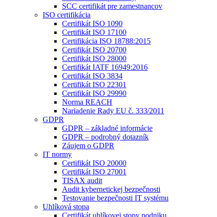
SCC certifikát pre zamestnancov
ISO certifikácia
Certifikát ISO 1090
Certifikát ISO 17100
Certifikácia ISO 18788:2015
Certifikát ISO 20700
Certifikát ISO 28000
Certifikát IATF 16949:2016
Certifikát ISO 3834
Certifikát ISO 22301
Certifikát ISO 29990
Norma REACH
Nariadenie Rady EU č. 333/2011
GDPR
GDPR – základné informácie
GDPR – podrobný dotazník
Záujem o GDPR
IT normy
Certifikát ISO 20000
Certifikát ISO 27001
TISAX audit
Audit kybernetickej bezpečnosti
Testovanie bezpečnosti IT systému
Uhlíková stopa
Certifikát uhlíkovej stopy podniku