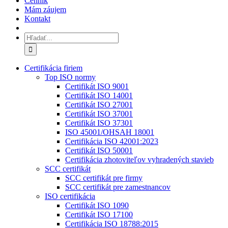
Cenník
Mám záujem
Kontakt
Hľadať:
Certifikácia firiem
Top ISO normy
Certifikát ISO 9001
Certifikát ISO 14001
Certifikát ISO 27001
Certifikát ISO 37001
Certifikát ISO 37301
ISO 45001/OHSAH 18001
Certifikácia ISO 42001:2023
Certifikát ISO 50001
Certifikácia zhotoviteľov vyhradených stavieb
SCC certifikát
SCC certifikát pre firmy
SCC certifikát pre zamestnancov
ISO certifikácia
Certifikát ISO 1090
Certifikát ISO 17100
Certifikácia ISO 18788:2015