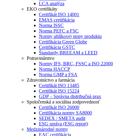
LCA analýza
EKO certifikáty
Certifikát ISO 14001
EMAS certifikácia
Norma ISSC
Norma PEFC a FSC
Normy uhlíkovej stopy produktu
Certifikácia Green Globe
Certifikácia GSTC
Štandardy BREEAM a LEED
Potravinárstvo
Normy IFS, BRC, FSSC a ISO 22000
Norma HACCP
Norma GMP a FSA
Zdravotníctvo a farmácia
Certifikát ISO 13485
Certifikát ISO 15224
GDP – Správna distribučná prax
Spoločenská a sociálna zodpovednosť
Certifikát ISO 26000
Certifikácia normy SA8000
SEDEX / SMETA audit
ESG správa (ESG report)
Medzinárodné normy
EAC certifikácia