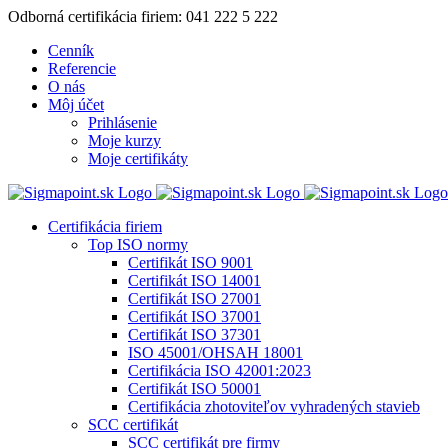
Skip
Odborná certifikácia firiem: 041 222 5 222
to
Cenník
content
Referencie
O nás
Môj účet
Prihlásenie
Moje kurzy
Moje certifikáty
Certifikácia firiem
Top ISO normy
Certifikát ISO 9001
Certifikát ISO 14001
Certifikát ISO 27001
Certifikát ISO 37001
Certifikát ISO 37301
ISO 45001/OHSAH 18001
Certifikácia ISO 42001:2023
Certifikát ISO 50001
Certifikácia zhotoviteľov vyhradených stavieb
SCC certifikát
SCC certifikát pre firmy