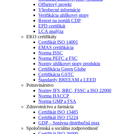
Offsetový projekt
Všeobecné informácie
Verifikácia uhlíkovej stopy
Report na portáli CDP
EPD certifikát
LCA analýza
EKO certifikáty
Certifikát ISO 14001
EMAS certifikácia
Norma ISSC
Norma PEFC a FSC
Normy uhlíkovej stopy produktu
Certifikácia Green Globe
Certifikácia GSTC
Štandardy BREEAM a LEED
Potravinárstvo
Normy IFS, BRC, FSSC a ISO 22000
Norma HACCP
Norma GMP a FSA
Zdravotníctvo a farmácia
Certifikát ISO 13485
Certifikát ISO 15224
GDP – Správna distribučná prax
Spoločenská a sociálna zodpovednosť
Certifikát ISO 26000