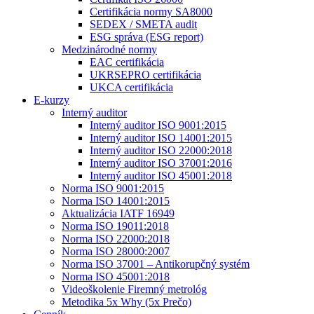
Certifikácia normy SA8000
SEDEX / SMETA audit
ESG správa (ESG report)
Medzinárodné normy
EAC certifikácia
UKRSEPRO certifikácia
UKCA certifikácia
E-kurzy
Interný auditor
Interný auditor ISO 9001:2015
Interný auditor ISO 14001:2015
Interný auditor ISO 22000:2018
Interný auditor ISO 37001:2016
Interný auditor ISO 45001:2018
Norma ISO 9001:2015
Norma ISO 14001:2015
Aktualizácia IATF 16949
Norma ISO 19011:2018
Norma ISO 22000:2018
Norma ISO 28000:2007
Norma ISO 37001 – Antikorupčný systém
Norma ISO 45001:2018
Videoškolenie Firemný metrológ
Metodika 5x Why (5x Prečo)