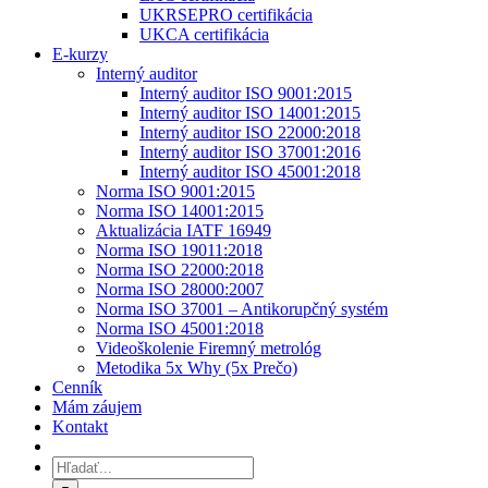
UKRSEPRO certifikácia
UKCA certifikácia
E-kurzy
Interný auditor
Interný auditor ISO 9001:2015
Interný auditor ISO 14001:2015
Interný auditor ISO 22000:2018
Interný auditor ISO 37001:2016
Interný auditor ISO 45001:2018
Norma ISO 9001:2015
Norma ISO 14001:2015
Aktualizácia IATF 16949
Norma ISO 19011:2018
Norma ISO 22000:2018
Norma ISO 28000:2007
Norma ISO 37001 – Antikorupčný systém
Norma ISO 45001:2018
Videoškolenie Firemný metrológ
Metodika 5x Why (5x Prečo)
Cenník
Mám záujem
Kontakt
Hľadať: