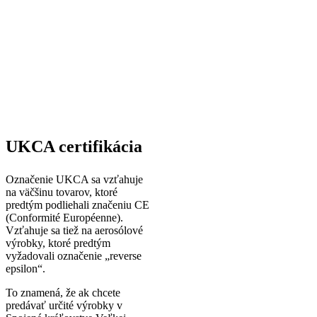
UKCA certifikácia
Označenie UKCA sa vzťahuje
na väčšinu tovarov, ktoré
predtým podliehali značeniu CE
(Conformité Européenne).
Vzťahuje sa tiež na aerosólové
výrobky, ktoré predtým
vyžadovali označenie „reverse
epsilon“.
To znamená, že ak chcete
predávať určité výrobky v