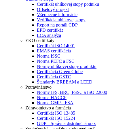
Certifikát uhlíkovej stopy podniku
Offsetový projekt
Všeobecné informácie
Verifikácia uhlíkovej stopy
Report na portáli CDP
EPD certifikát
LCA analýza
EKO certifikáty
Certifikát ISO 14001
EMAS certifikácia
Norma ISSC
Norma PEFC a FSC
Normy uhlíkovej stopy produktu
Certifikácia Green Globe
Certifikácia GSTC
Štandardy BREEAM a LEED
Potravinárstvo
Normy IFS, BRC, FSSC a ISO 22000
Norma HACCP
Norma GMP a FSA
Zdravotníctvo a farmácia
Certifikát ISO 13485
Certifikát ISO 15224
GDP – Správna distribučná prax
Spoločenská a sociálna zodpovednosť