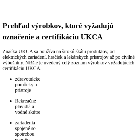
Prehľad výrobkov, ktoré vyžadujú
označenie a certifikáciu UKCA
Značka UKCA sa používa na širokú škálu produktov, od
elektrických zariadení, hračiek a lekárskych prístrojov až po civilné
výbušniny. Nižšie je uvedený celý zoznam výrobkov vyžadujúcich
certifikáciu UKCA.
zdravotnícke
pomôcky a
prístroje
Rekreačné
plavidlá a
vodné skútre
zariadenia
spojené so
spotrebou
energie