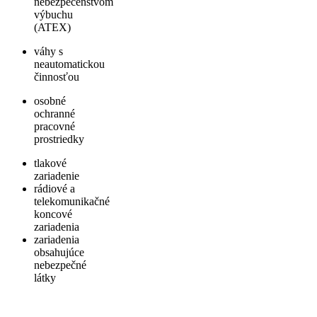
nebezpečenstvom
výbuchu
(ATEX)
váhy s
neautomatickou
činnosťou
osobné
ochranné
pracovné
prostriedky
tlakové
zariadenie
rádiové a
telekomunikačné
koncové
zariadenia
zariadenia
obsahujúce
nebezpečné
látky