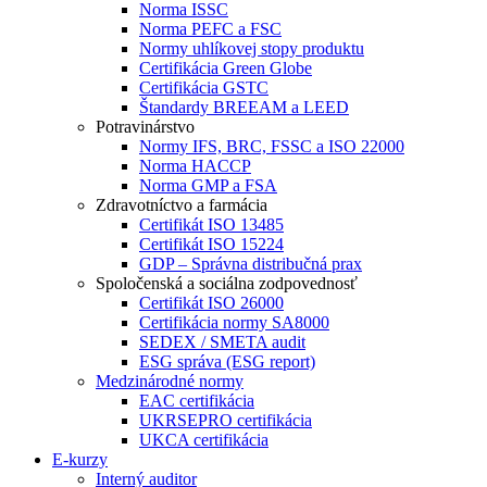
Norma ISSC
Norma PEFC a FSC
Normy uhlíkovej stopy produktu
Certifikácia Green Globe
Certifikácia GSTC
Štandardy BREEAM a LEED
Potravinárstvo
Normy IFS, BRC, FSSC a ISO 22000
Norma HACCP
Norma GMP a FSA
Zdravotníctvo a farmácia
Certifikát ISO 13485
Certifikát ISO 15224
GDP – Správna distribučná prax
Spoločenská a sociálna zodpovednosť
Certifikát ISO 26000
Certifikácia normy SA8000
SEDEX / SMETA audit
ESG správa (ESG report)
Medzinárodné normy
EAC certifikácia
UKRSEPRO certifikácia
UKCA certifikácia
E-kurzy
Interný auditor