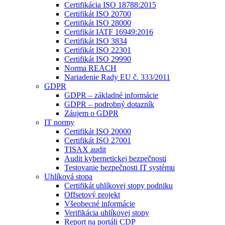
Certifikácia ISO 18788:2015
Certifikát ISO 20700
Certifikát ISO 28000
Certifikát IATF 16949:2016
Certifikát ISO 3834
Certifikát ISO 22301
Certifikát ISO 29990
Norma REACH
Nariadenie Rady EU č. 333/2011
GDPR
GDPR – základné informácie
GDPR – podrobný dotazník
Záujem o GDPR
IT normy
Certifikát ISO 20000
Certifikát ISO 27001
TISAX audit
Audit kybernetickej bezpečnosti
Testovanie bezpečnosti IT systému
Uhlíková stopa
Certifikát uhlíkovej stopy podniku
Offsetový projekt
Všeobecné informácie
Verifikácia uhlíkovej stopy
Report na portáli CDP