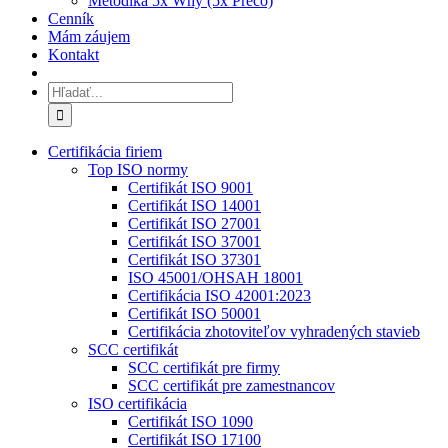
Metodika 5x Why (5x Prečo)
Cenník
Mám záujem
Kontakt
Hľadať:
Certifikácia firiem
Top ISO normy
Certifikát ISO 9001
Certifikát ISO 14001
Certifikát ISO 27001
Certifikát ISO 37001
Certifikát ISO 37301
ISO 45001/OHSAH 18001
Certifikácia ISO 42001:2023
Certifikát ISO 50001
Certifikácia zhotoviteľov vyhradených stavieb
SCC certifikát
SCC certifikát pre firmy
SCC certifikát pre zamestnancov
ISO certifikácia
Certifikát ISO 1090
Certifikát ISO 17100