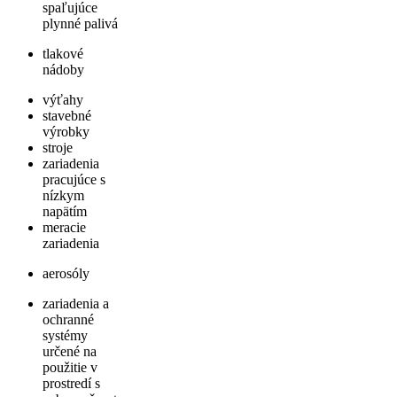
spaľujúce
plynné palivá
tlakové
nádoby
výťahy
stavebné
výrobky
stroje
zariadenia
pracujúce s
nízkym
napätím
meracie
zariadenia
aerosóly
zariadenia a
ochranné
systémy
určené na
použitie v
prostredí s