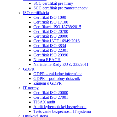
SCC certifikát pre firmy
SCC certifikát pre zamestnancov
ISO certifikácia
Certifikát ISO 1090
Certifikát ISO 17100
Certifikácia ISO 18788:2015
Certifikát ISO 20700
Certifikát ISO 28000
Certifikát IATF 16949:2016
Certifikát ISO 3834
Certifikát ISO 22301
Certifikát ISO 29990
Norma REACH
Nariadenie Rady EU č. 333/2011
GDPR
GDPR – základné informácie
GDPR – podrobný dotazník
Záujem o GDPR
IT normy
Certifikát ISO 20000
Certifikát ISO 27001
TISAX audit
Audit kybernetickej bezpečnosti
Testovanie bezpečnosti IT systému
Uhlíková stopa