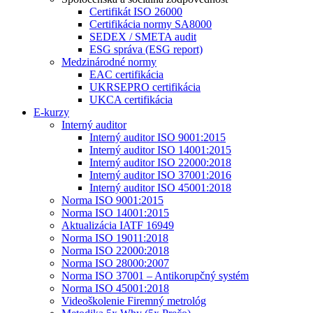
Certifikát ISO 26000
Certifikácia normy SA8000
SEDEX / SMETA audit
ESG správa (ESG report)
Medzinárodné normy
EAC certifikácia
UKRSEPRO certifikácia
UKCA certifikácia
E-kurzy
Interný auditor
Interný auditor ISO 9001:2015
Interný auditor ISO 14001:2015
Interný auditor ISO 22000:2018
Interný auditor ISO 37001:2016
Interný auditor ISO 45001:2018
Norma ISO 9001:2015
Norma ISO 14001:2015
Aktualizácia IATF 16949
Norma ISO 19011:2018
Norma ISO 22000:2018
Norma ISO 28000:2007
Norma ISO 37001 – Antikorupčný systém
Norma ISO 45001:2018
Videoškolenie Firemný metrológ