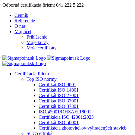
Skip
Odborná certifikácia firiem: 041 222 5 222
to
Cenník
content
Referencie
O nás
Môj účet
Prihlásenie
Moje kurzy
Moje certifikáty
Certifikácia firiem
Top ISO normy
Certifikát ISO 9001
Certifikát ISO 14001
Certifikát ISO 27001
Certifikát ISO 37001
Certifikát ISO 37301
ISO 45001/OHSAH 18001
Certifikácia ISO 42001:2023
Certifikát ISO 50001
Certifikácia zhotoviteľov vyhradených stavieb
SCC certifikát