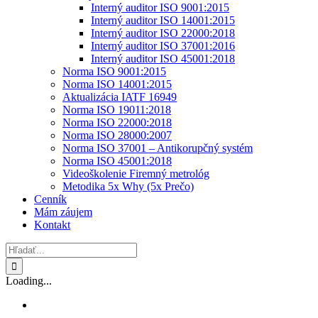
Interný auditor ISO 9001:2015
Interný auditor ISO 14001:2015
Interný auditor ISO 22000:2018
Interný auditor ISO 37001:2016
Interný auditor ISO 45001:2018
Norma ISO 9001:2015
Norma ISO 14001:2015
Aktualizácia IATF 16949
Norma ISO 19011:2018
Norma ISO 22000:2018
Norma ISO 28000:2007
Norma ISO 37001 – Antikorupčný systém
Norma ISO 45001:2018
Videoškolenie Firemný metrológ
Metodika 5x Why (5x Prečo)
Cenník
Mám záujem
Kontakt
Hľadať:
Loading...