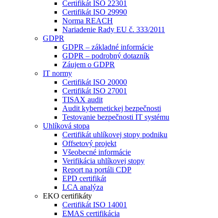
Certifikát ISO 22301
Certifikát ISO 29990
Norma REACH
Nariadenie Rady EU č. 333/2011
GDPR
GDPR – základné informácie
GDPR – podrobný dotazník
Záujem o GDPR
IT normy
Certifikát ISO 20000
Certifikát ISO 27001
TISAX audit
Audit kybernetickej bezpečnosti
Testovanie bezpečnosti IT systému
Uhlíková stopa
Certifikát uhlíkovej stopy podniku
Offsetový projekt
Všeobecné informácie
Verifikácia uhlíkovej stopy
Report na portáli CDP
EPD certifikát
LCA analýza
EKO certifikáty
Certifikát ISO 14001
EMAS certifikácia