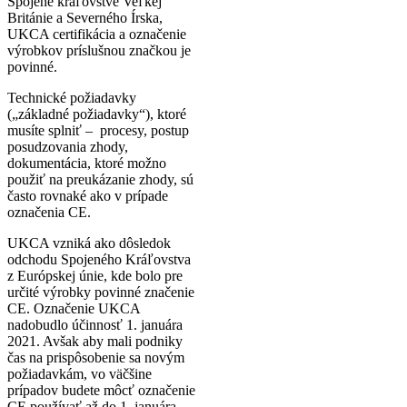
Spojené kráľovstve Veľkej
Británie a Severného Írska,
UKCA certifikácia a označenie
výrobkov príslušnou značkou je
povinné.
Technické požiadavky
(„základné požiadavky“), ktoré
musíte splniť – procesy, postup
posudzovania zhody,
dokumentácia, ktoré možno
použiť na preukázanie zhody, sú
často rovnaké ako v prípade
označenia CE.
UKCA vzniká ako dôsledok
odchodu Spojeného Kráľovstva
z Európskej únie, kde bolo pre
určité výrobky povinné značenie
CE. Označenie UKCA
nadobudlo účinnosť 1. januára
2021. Avšak aby mali podniky
čas na prispôsobenie sa novým
požiadavkám, vo väčšine
prípadov budete môcť označenie
CE používať až do 1. januára