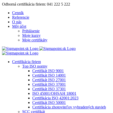
Skip
Odborná certifikácia firiem: 041 222 5 222
to
Cenník
content
Referencie
O nás
Môj účet
Prihlásenie
Moje kurzy
Moje certifikáty
Certifikácia firiem
Top ISO normy
Certifikát ISO 9001
Certifikát ISO 14001
Certifikát ISO 27001
Certifikát ISO 37001
Certifikát ISO 37301
ISO 45001/OHSAH 18001
Certifikácia ISO 42001:2023
Certifikát ISO 50001
Certifikácia zhotoviteľov vyhradených stavieb
SCC certifikát