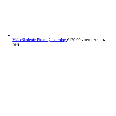
Videoškolenie Firemný metrológ
€
120.00
s DPH |
€
97.56
bez
DPH