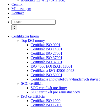
Metodika 5x Why (5x Prečo)
Cenník
Mám záujem
Kontakt
Hľadať:
Certifikácia firiem
Top ISO normy
Certifikát ISO 9001
Certifikát ISO 14001
Certifikát ISO 27001
Certifikát ISO 37001
Certifikát ISO 37301
ISO 45001/OHSAH 18001
Certifikácia ISO 42001:2023
Certifikát ISO 50001
Certifikácia zhotoviteľov vyhradených stavieb
SCC certifikát
SCC certifikát pre firmy
SCC certifikát pre zamestnancov
ISO certifikácia
Certifikát ISO 1090
Certifikát ISO 17100