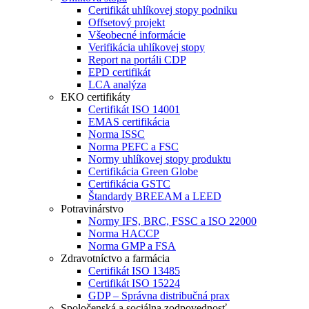
Certifikát uhlíkovej stopy podniku
Offsetový projekt
Všeobecné informácie
Verifikácia uhlíkovej stopy
Report na portáli CDP
EPD certifikát
LCA analýza
EKO certifikáty
Certifikát ISO 14001
EMAS certifikácia
Norma ISSC
Norma PEFC a FSC
Normy uhlíkovej stopy produktu
Certifikácia Green Globe
Certifikácia GSTC
Štandardy BREEAM a LEED
Potravinárstvo
Normy IFS, BRC, FSSC a ISO 22000
Norma HACCP
Norma GMP a FSA
Zdravotníctvo a farmácia
Certifikát ISO 13485
Certifikát ISO 15224
GDP – Správna distribučná prax
Spoločenská a sociálna zodpovednosť