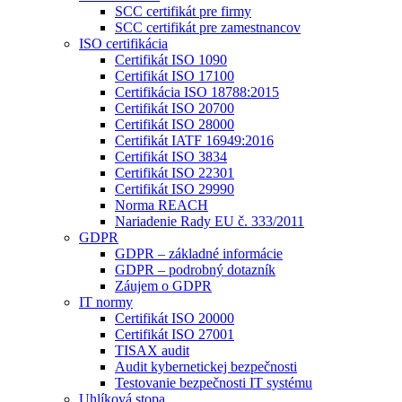
SCC certifikát pre firmy
SCC certifikát pre zamestnancov
ISO certifikácia
Certifikát ISO 1090
Certifikát ISO 17100
Certifikácia ISO 18788:2015
Certifikát ISO 20700
Certifikát ISO 28000
Certifikát IATF 16949:2016
Certifikát ISO 3834
Certifikát ISO 22301
Certifikát ISO 29990
Norma REACH
Nariadenie Rady EU č. 333/2011
GDPR
GDPR – základné informácie
GDPR – podrobný dotazník
Záujem o GDPR
IT normy
Certifikát ISO 20000
Certifikát ISO 27001
TISAX audit
Audit kybernetickej bezpečnosti
Testovanie bezpečnosti IT systému
Uhlíková stopa