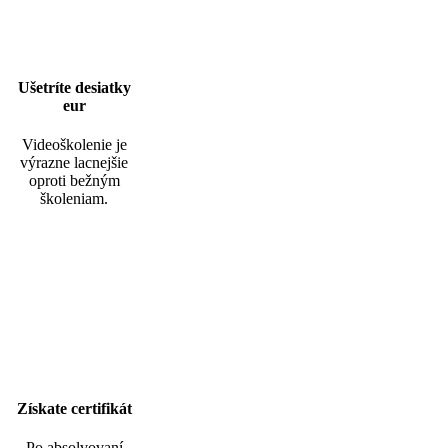
Ušetríte desiatky
eur
Videoškolenie je
výrazne lacnejšie
oproti bežným
školeniam.
Získate certifikát
Po absolvovaní