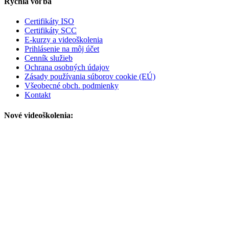
Rýchla voľba
Certifikáty ISO
Certifikáty SCC
E-kurzy a videoškolenia
Prihlásenie na môj účet
Cenník služieb
Ochrana osobných údajov
Zásady používania súborov cookie (EÚ)
Všeobecné obch. podmienky
Kontakt
Nové videoškolenia: