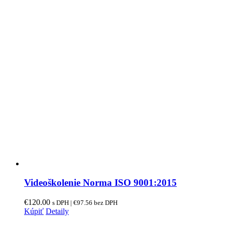
Videoškolenie Norma ISO 9001:2015
€
120.00
s DPH |
€
97.56
bez DPH
Kúpiť
Detaily