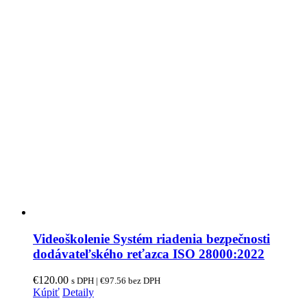
Videoškolenie Systém riadenia bezpečnosti
dodávateľského reťazca ISO 28000:2022
€
120.00
s DPH |
€
97.56
bez DPH
Kúpiť
Detaily