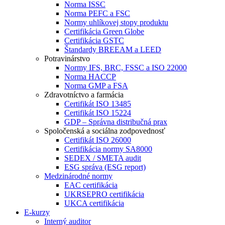
Norma ISSC
Norma PEFC a FSC
Normy uhlíkovej stopy produktu
Certifikácia Green Globe
Certifikácia GSTC
Štandardy BREEAM a LEED
Potravinárstvo
Normy IFS, BRC, FSSC a ISO 22000
Norma HACCP
Norma GMP a FSA
Zdravotníctvo a farmácia
Certifikát ISO 13485
Certifikát ISO 15224
GDP – Správna distribučná prax
Spoločenská a sociálna zodpovednosť
Certifikát ISO 26000
Certifikácia normy SA8000
SEDEX / SMETA audit
ESG správa (ESG report)
Medzinárodné normy
EAC certifikácia
UKRSEPRO certifikácia
UKCA certifikácia
E-kurzy
Interný auditor