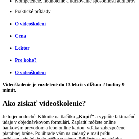
Kompetencie, hodnotenie a udržovanie spôsobilosti audítorov
Praktické príklady
O videoškolení
Cena
Lektor
Pre koho?
O videoškolení
Videoškolenie je rozdelené do 13 lekcií s dĺžkou 2 hodiny 9
minút.
Ako získať videoškolenie?
Je to jednoduché. Kliknite na tlačítko
„Kúpiť“
a vyplňte fakturačné
údaje v objednávkovom formulári. Zaplatiť môžete online
bankovým prevodom a lebo online kartou, vďaka zabezpečenej
platobnej bráne. Po úhrade vám na zadaný e-mail prídu
prihlasovacie údaje do nášho systému. Prihláste sa na stránke