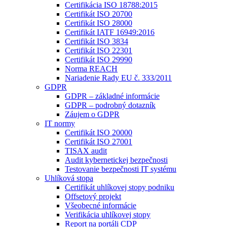
Certifikácia ISO 18788:2015
Certifikát ISO 20700
Certifikát ISO 28000
Certifikát IATF 16949:2016
Certifikát ISO 3834
Certifikát ISO 22301
Certifikát ISO 29990
Norma REACH
Nariadenie Rady EU č. 333/2011
GDPR
GDPR – základné informácie
GDPR – podrobný dotazník
Záujem o GDPR
IT normy
Certifikát ISO 20000
Certifikát ISO 27001
TISAX audit
Audit kybernetickej bezpečnosti
Testovanie bezpečnosti IT systému
Uhlíková stopa
Certifikát uhlíkovej stopy podniku
Offsetový projekt
Všeobecné informácie
Verifikácia uhlíkovej stopy
Report na portáli CDP