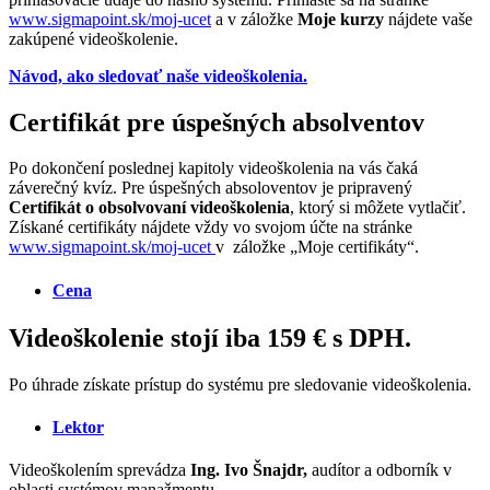
www.sigmapoint.sk/moj-ucet
a v záložke
Moje kurzy
nájdete vaše
zakúpené videoškolenie.
Návod, ako sledovať naše videoškolenia.
Certifikát pre úspešných absolventov
Po dokončení poslednej kapitoly videoškolenia na vás čaká
záverečný kvíz. Pre úspešných absoloventov je pripravený
Certifikát o obsolvovaní videoškolenia
, ktorý si môžete vytlačiť.
Získané certifikáty nájdete vždy vo svojom účte na stránke
www.sigmapoint.sk/moj-ucet
v záložke „Moje certifikáty“.
Cena
Videoškolenie stojí iba 159 € s DPH.
Po úhrade získate prístup do systému pre sledovanie videoškolenia.
Lektor
Videoškolením sprevádza
Ing. Ivo Šnajdr,
audítor a odborník v
oblasti systémov manažmentu.