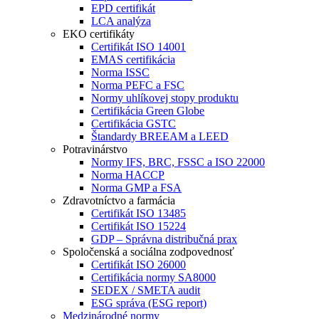
EPD certifikát
LCA analýza
EKO certifikáty
Certifikát ISO 14001
EMAS certifikácia
Norma ISSC
Norma PEFC a FSC
Normy uhlíkovej stopy produktu
Certifikácia Green Globe
Certifikácia GSTC
Štandardy BREEAM a LEED
Potravinárstvo
Normy IFS, BRC, FSSC a ISO 22000
Norma HACCP
Norma GMP a FSA
Zdravotníctvo a farmácia
Certifikát ISO 13485
Certifikát ISO 15224
GDP – Správna distribučná prax
Spoločenská a sociálna zodpovednosť
Certifikát ISO 26000
Certifikácia normy SA8000
SEDEX / SMETA audit
ESG správa (ESG report)
Medzinárodné normy