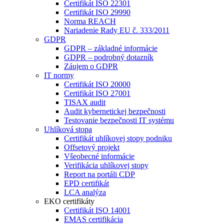
Certifikát ISO 22301
Certifikát ISO 29990
Norma REACH
Nariadenie Rady EU č. 333/2011
GDPR
GDPR – základné informácie
GDPR – podrobný dotazník
Záujem o GDPR
IT normy
Certifikát ISO 20000
Certifikát ISO 27001
TISAX audit
Audit kybernetickej bezpečnosti
Testovanie bezpečnosti IT systému
Uhlíková stopa
Certifikát uhlíkovej stopy podniku
Offsetový projekt
Všeobecné informácie
Verifikácia uhlíkovej stopy
Report na portáli CDP
EPD certifikát
LCA analýza
EKO certifikáty
Certifikát ISO 14001
EMAS certifikácia