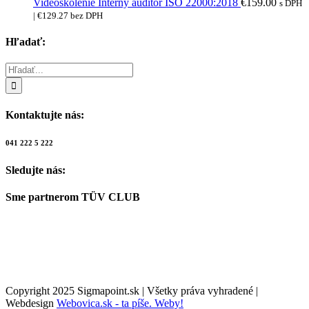
Videoškolenie Interný audítor ISO 22000:2018
€
159.00
s DPH
|
€
129.27
bez DPH
Hľadať:
Hľadať:
Kontaktujte nás:
041 222 5 222
Sledujte nás:
Sme partnerom TÜV CLUB
Copyright 2025 Sigmapoint.sk | Všetky práva vyhradené |
Webdesign
Webovica.sk - ta píše. Weby!