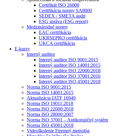
Certifikát ISO 26000
Certifikácia normy SA8000
SEDEX / SMETA audit
ESG správa (ESG report)
Medzinárodné normy
EAC certifikácia
UKRSEPRO certifikácia
UKCA certifikácia
E-kurzy
Interný auditor
Interný auditor ISO 9001:2015
Interný auditor ISO 14001:2015
Interný auditor ISO 22000:2018
Interný auditor ISO 37001:2016
Interný auditor ISO 45001:2018
Norma ISO 9001:2015
Norma ISO 14001:2015
Aktualizácia IATF 16949
Norma ISO 19011:2018
Norma ISO 22000:2018
Norma ISO 28000:2007
Norma ISO 37001 – Antikorupčný systém
Norma ISO 45001:2018
Videoškolenie Firemný metrológ